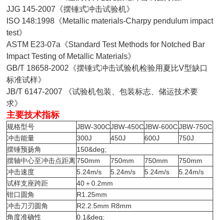
JJG 145-2007《摆锤式冲击试验机》
ISO 148:1998《Metallic materials-Charpy pendulum impact
test》
ASTM E23-07a《Standard Test Methods for Notched Bar
Impact Testing of Metallic Materials》
GB/T 18658-2002《摆锤式冲击试验机检验用夏比V型缺口
标准试样》
JB/T 6147-2007 《试验机包装、包装标志、储运技术要
求》
主要技术指标
规格型号
JBW-300C
JBW-450C
JBW-600C
JBW-750C
冲击能量
300J
450J
600J
750J
摆锤预扬角
150&deg;
摆轴中心至冲击点距离
750mm
750mm
750mm
750mm
冲击速度
5.24m/s
5.24m/s
5.24m/s
5.24m/s
试样支座跨距
40＋0.2mm
钳口圆角
R1.25mm
冲击刀刃圆角
R2.2.5mm R8mm
角度准确性
0.1&deg;