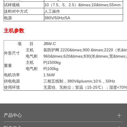
试样规格
10（7.5、5、2.5）&times;10&times;55mm
送料对中方式
人工操作
电源
380V/50Hz/5A
主机参数
项 目
JBW-C
主机
装防护网 2220&times;900 &times;2220（长&t
外形尺寸
电气柜
960&times;620&times;830(长&times;宽&tim
主机
约1500kg
重量
电气柜
约100kg
电机功率
1.5kW
供电电源
三相五线制，380V&plusmn;10％，50Hz
使用环境
无震动、无粉尘；室温（15-25℃）；湿度<70
产品中心