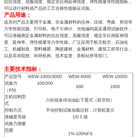
抗拉强度、屈服强度、规定非比例延伸强度、弹性模量等性能指标，
可以进行材料或产品的工艺合格性能验证试验。
产品用途：
该系列产品主要用于金属、非金属材料的拉伸、压缩、弯曲、剪切等
力学性能试验。打印机、电子引伸计、光电编码器及通用试验软件，
可以准确测定金属材料的抗拉强度、屈服强度、规定非比例延伸强
度、延伸率、弹性模量等力学性能。广泛应用于航天航空、石油化
工、机械制造、塑料橡胶、陶瓷建材、金属材料、建筑工程等行业，
以及高等院校、科研机构、技术监督、质检站所等部门。
主要技术指标：
产品型号
WEW-100D/300D
WEW-600D
WEW-1000D
试验力
100/300
600
1000
（KN)
主机结构型
六柱链条传动油缸下置式（双空间）
式
控制方式
手动控制试验加载过程，计算机显示
准确度等级
1/0.5 级
试验力测量
范围
1%-100%FS