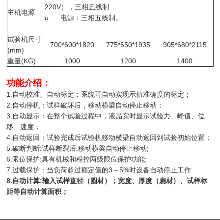
220V），三相五线制
主机电源
u 电源：三相五线制。
试验机尺寸
700*600*1820
775*650*1935
905*680*2115
(mm)
重量(KG)
1000
1200
1400
功能介绍：
1.自动校准、自动标定：系统可自动实现示值准确度的标定；
2.自动停机：试样破坏后，移动横梁自动停止移动；
3.自动显示：在整个试验过程中，液晶实时显示试验力、峰值、位
移、速度；
4.自动返回：试验完成后试验机移动横梁自动返回到试验初始位置；
5.破断判断:试样断裂后,移动横梁自动停止移动;
6.限位保护:具有机械和程控两级限位保护功能;
7.过载保护：当负荷超过额定值的3～5%时设备自动停止工作
8.
自动计算:输入试样直径（圆材）；宽度、厚度（扁材）、试样标
距等自动计算面积；