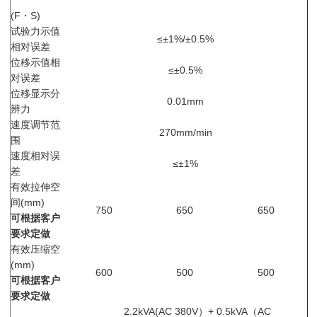
(F・S)
试验力示值
≤±1%/±0.5%
相对误差
位移示值相
≤±0.5%
对误差
位移显示分
0.01mm
辨力
速度调节范
270mm/min
围
速度相对误
≤±1%
差
有效拉伸空
间(mm)
750
650
650
可根据客户
要求定做
有效压缩空
(mm)
600
500
500
可根据客户
要求定做
2.2kVA(AC 380V）+ 0.5kVA（AC